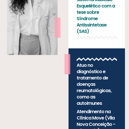
Esquelético com a
tese sobre
Síndrome
Antissintetase
(SAS)
Atuo no
diagnóstico e
tratamento de
doenças
reumatológicas,
como as
autoimunes
Atendimento na
Clínica Move (Vila
Nova Conceição -