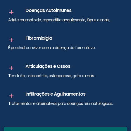
+
Doenças Autoimunes
Artrite reumatoide,
espondilite anquilosante,
lúpus e mais.
+
Fibromialgia
É possível conviver com a doença de forma leve
+
Articulações e Ossos
Tendinite,
osteoartrite, osteoporose, gota e mais.
+
Infiltrações e Agulhamentos
Tratamentos e alternativas para doenças
reumatológicas.