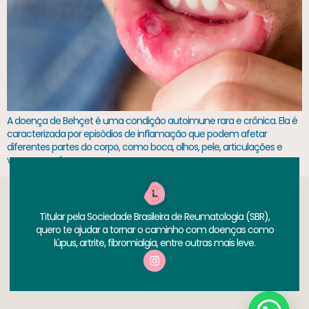
A doença de Behçet é uma condição autoimune rara e crônica. Ela é
caracterizada por episódios de inflamação que podem afetar
diferentes partes do corpo, como boca, olhos, pele, articulações e
vasos sanguíneos.
Titular pela Sociedade Brasileira de Reumatologia (SBR),
quero te ajudar a tornar o caminho com doenças como
lúpus, artrite, fibromialgia, entre outras mais leve.