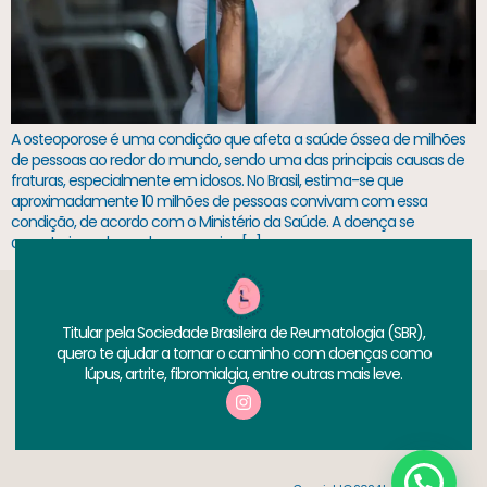
A osteoporose é uma condição que afeta a saúde óssea de milhões
de pessoas ao redor do mundo, sendo uma das principais causas de
fraturas, especialmente em idosos. No Brasil, estima-se que
aproximadamente 10 milhões de pessoas convivam com essa
condição, de acordo com o Ministério da Saúde. A doença se
caracteriza pela perda progressiva […]
Titular pela Sociedade Brasileira de Reumatologia (SBR),
quero te ajudar a tornar o caminho com doenças como
lúpus, artrite, fibromialgia, entre outras mais leve.