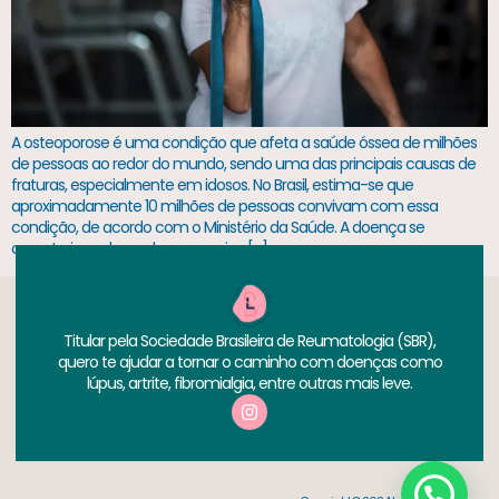
A osteoporose é uma condição que afeta a saúde óssea de milhões
de pessoas ao redor do mundo, sendo uma das principais causas de
fraturas, especialmente em idosos. No Brasil, estima-se que
aproximadamente 10 milhões de pessoas convivam com essa
condição, de acordo com o Ministério da Saúde. A doença se
caracteriza pela perda progressiva […]
Titular pela Sociedade Brasileira de Reumatologia (SBR),
quero te ajudar a tornar o caminho com doenças como
lúpus, artrite, fibromialgia, entre outras mais leve.